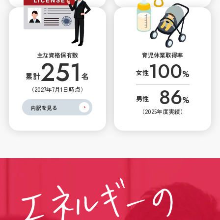
主な資格保有数
育児休業取得率
251
100
%
女性
累計
名
86
（2027年7月1日時点）
%
男性
内訳を見る
（2025年度実績）